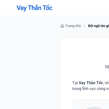
Trang chủ
Đội ngũ tác g
N
Tại
Vay Thần Tốc
, c
trong lĩnh vực công n