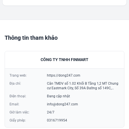
Thông tin tham khảo
CÔNG TY TNHH FINMART
Trang web:
https://dong247.com
Địa chỉ:
Căn TMDV số 1.02 Khối B Tầng 1,2 MT Chung
cư Eastmark City, Số 39A Đường số 149C,
Phường Long Trường, Thành phố Hồ Chí Minh,
Điện thoại:
Đang cập nhật
Việt Nam
Email:
info@dong247.com
Giờ làm việc:
24/7
Giấy phép:
0316719954