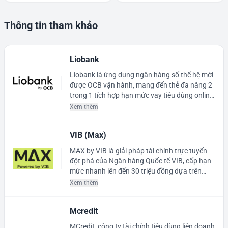
Thông tin tham khảo
Liobank
Liobank là ứng dụng ngân hàng số thế hệ mới
được OCB vận hành, mang đến thẻ đa năng 2
trong 1 tích hợp hạn mức vay tiêu dùng online
lên tới 100 triệu đồng trực tiếp trên điện thoại.
Xem thêm
Với giao diện mượt mà và thủ tục đăng ký
online không hồ sơ giấy phức tạp, Liobank
VIB (Max)
đem lại trải nghiệm chi tiêu thông minh cùng
ưu đãi hoàn tiền tới 10%.
MAX by VIB là giải pháp tài chính trực tuyến
đột phá của Ngân hàng Quốc tế VIB, cấp hạn
mức nhanh lên đến 30 triệu đồng dựa trên
công nghệ eKYC và xác thực qua tài khoản
Xem thêm
định danh VNeID. Khách hàng chỉ mất khoảng
3 phút xử lý tự động để nhận kết quả phê
Mcredit
duyệt và sẵn sàng nhận tiền giải ngân mà
không cần nộp hồ sơ giấy.
MCredit, công ty tài chính tiêu dùng liên doanh