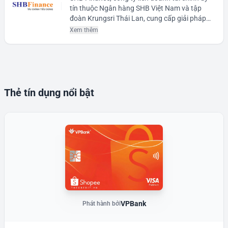
tín thuộc Ngân hàng SHB Việt Nam và tập
đoàn Krungsri Thái Lan, cung cấp giải pháp
vay tiền mặt tiêu dùng tín chấp lên đến 100
Xem thêm
triệu đồng. Dịch vụ nổi bật với quy trình xét
duyệt minh bạch, giúp người vay nhanh chóng
bổ sung vốn sửa nhà, đóng học phí hoặc sắm
sửa thiết bị.
Thẻ tín dụng nổi bật
VPBank
Phát hành bởi